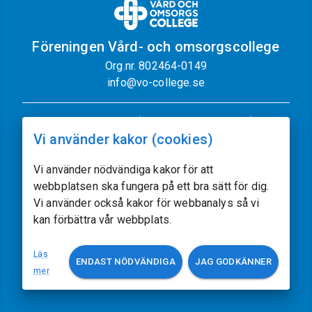
Föreningen Vård- och omsorgscollege
Org.nr. 802464-0149
info@vo-college.se
Nyhetsbrev
Dataskyddspolicy
Vi använder kakor (cookies)
Cookiepolicy
Sajtkarta
Kontakt
Vi använder nödvändiga kakor för att
webbplatsen ska fungera på ett bra sätt för dig.
Följ oss
Vi använder också kakor för webbanalys så vi
kan förbättra vår webbplats.
Vissa av sajtens bilder kommer från
Freepik.com
Läs
ENDAST NÖDVÄNDIGA
JAG GODKÄNNER
Utvecklat av
acczo.com
mer