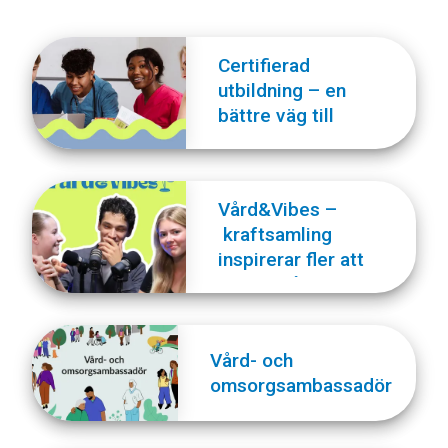
Certifierad
utbildning – en
bättre väg till
världens viktigaste
yrke
Vård&Vibes –
kraftsamling
inspirerar fler att
plugga vård och
omsorg
Vård- och
omsorgsambassadör