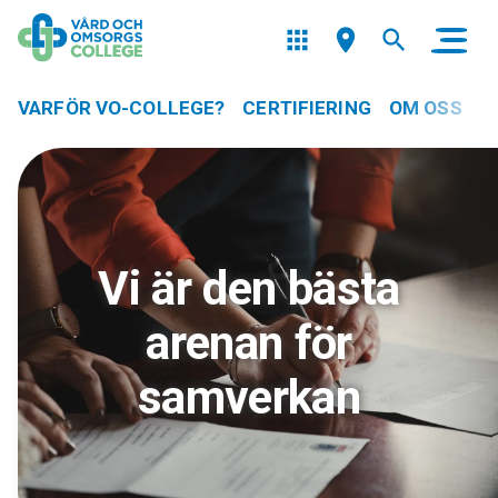
VARFÖR VO-COLLEGE?
CERTIFIERING
OM OSS
Vi är den bästa
arenan för
samverkan