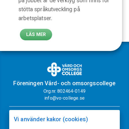
på jobbet är de verktyg som finns för
stötta språkutveckling på
arbetsplatser.
LÄS MER
Föreningen Vård- och omsorgscollege
Org.nr. 802464-0149
info@vo-college.se
Nyhetsbrev
Dataskyddspolicy
Vi använder kakor (cookies)
Cookiepolicy
Sajtkarta
Kontakt