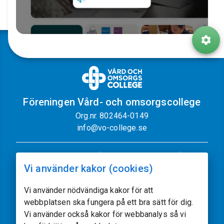
Föreningen Vård- och omsorgscollege
Org.nr. 802464-0149
info@vo-college.se
Nyhetsbrev
Dataskyddspolicy
Vi använder kakor (cookies)
Cookiepolicy
Sajtkarta
Kontakt
Vi använder nödvändiga kakor för att
webbplatsen ska fungera på ett bra sätt för dig.
Följ oss
Vi använder också kakor för webbanalys så vi