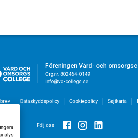
Föreningen Vård- och omsorgsc
Org.nr. 802464-0149
info@vo-college.se
brev
Dataskyddspolicy
Cookiepolicy
Sajtkarta
Följ oss
ungera
banalys