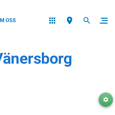
M OSS
Vänersborg