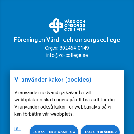
Föreningen Vård- och omsorgscollege
Org.nr. 802464-0149
info@vo-college.se
Nyhetsbrev
Dataskyddspolicy
Vi använder kakor (cookies)
Cookiepolicy
Sajtkarta
Kontakt
Vi använder nödvändiga kakor för att
webbplatsen ska fungera på ett bra sätt för dig.
Följ oss
Vi använder också kakor för webbanalys så vi
kan förbättra vår webbplats.
Vissa av sajtens bilder kommer från
Freepik.com
Läs
ENDAST NÖDVÄNDIGA
JAG GODKÄNNER
Utvecklat av
acczo.com