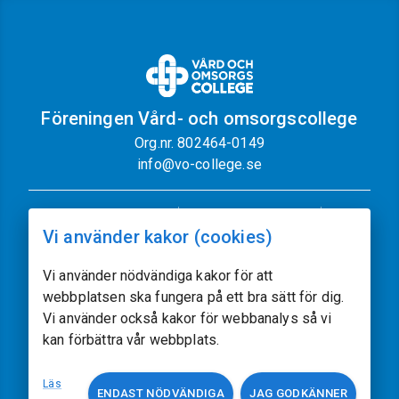
Föreningen Vård- och omsorgscollege
Org.nr. 802464-0149
info@vo-college.se
Nyhetsbrev
Dataskyddspolicy
Vi använder kakor (cookies)
Cookiepolicy
Sajtkarta
Kontakt
Vi använder nödvändiga kakor för att
webbplatsen ska fungera på ett bra sätt för dig.
Följ oss
Vi använder också kakor för webbanalys så vi
kan förbättra vår webbplats.
Vissa av sajtens bilder kommer från
Freepik.com
Läs
ENDAST NÖDVÄNDIGA
JAG GODKÄNNER
Utvecklat av
acczo.com