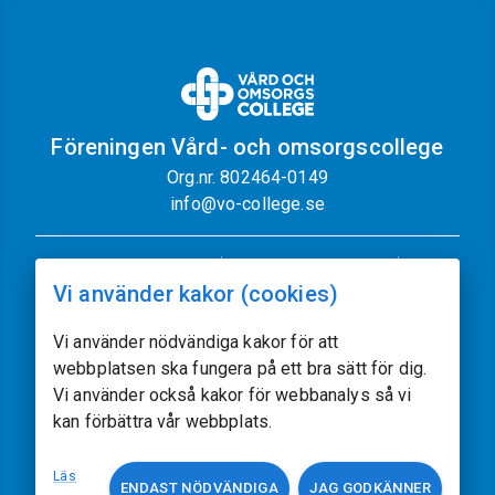
Föreningen Vård- och omsorgscollege
Org.nr. 802464-0149
info@vo-college.se
Nyhetsbrev
Dataskyddspolicy
Vi använder kakor (cookies)
Cookiepolicy
Sajtkarta
Kontakt
Vi använder nödvändiga kakor för att
webbplatsen ska fungera på ett bra sätt för dig.
Följ oss
Vi använder också kakor för webbanalys så vi
kan förbättra vår webbplats.
Vissa av sajtens bilder kommer från
Freepik.com
Läs
ENDAST NÖDVÄNDIGA
JAG GODKÄNNER
Utvecklat av
acczo.com