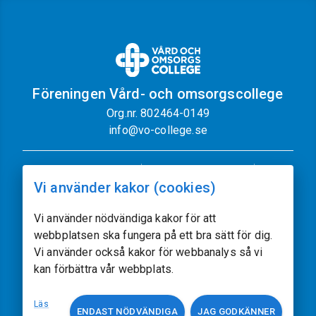
Föreningen Vård- och omsorgscollege
Org.nr. 802464-0149
info@vo-college.se
Nyhetsbrev
Dataskyddspolicy
Vi använder kakor (cookies)
Cookiepolicy
Sajtkarta
Kontakt
Vi använder nödvändiga kakor för att
webbplatsen ska fungera på ett bra sätt för dig.
Följ oss
Vi använder också kakor för webbanalys så vi
kan förbättra vår webbplats.
Vissa av sajtens bilder kommer från
Freepik.com
Läs
ENDAST NÖDVÄNDIGA
JAG GODKÄNNER
Utvecklat av
acczo.com