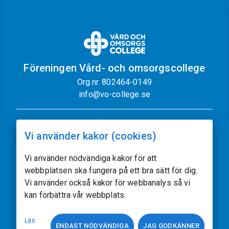
Föreningen Vård- och omsorgscollege
Org.nr. 802464-0149
info@vo-college.se
Nyhetsbrev
Dataskyddspolicy
Vi använder kakor (cookies)
Cookiepolicy
Sajtkarta
Kontakt
Vi använder nödvändiga kakor för att
webbplatsen ska fungera på ett bra sätt för dig.
Följ oss
Vi använder också kakor för webbanalys så vi
kan förbättra vår webbplats.
Vissa av sajtens bilder kommer från
Freepik.com
Läs
ENDAST NÖDVÄNDIGA
JAG GODKÄNNER
Utvecklat av
acczo.com