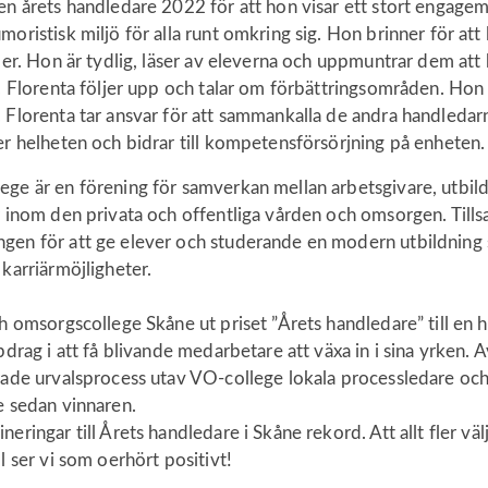
en årets handledare 2022 för att hon visar ett stort engage
oristisk miljö för alla runt omkring sig. Hon brinner för att 
per. Hon är tydlig, läser av eleverna och uppmuntrar dem att 
av. Florenta följer upp och talar om förbättringsområden. H
Florenta tar ansvar för att sammankalla de andra handledarna 
er helheten och bidrar till kompetensförsörjning på enheten.
ege är en förening för samverkan mellan arbetsgivare, utbil
r inom den privata och offentliga vården och omsorgen. Til
gen för att ge elever och studerande en modern utbildning s
h karriärmöjligheter.
ch omsorgscollege Skåne ut priset ”Årets handledare” till en
ppdrag i att få blivande medarbetare att växa in i sina yrken.
rade urvalsprocess utav VO-college lokala processledare och
de sedan vinnaren.
neringar till Årets handledare i Skåne rekord. Att allt fler 
l ser vi som oerhört positivt!