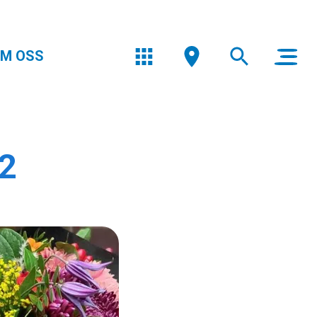
M OSS
2