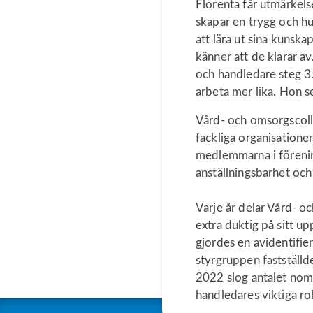
Florenta får utmärkels
skapar en trygg och hum
att lära ut sina kunska
känner att de klarar 
och handledare steg 3. 
arbeta mer lika. Hon s
Vård- och omsorgscoll
fackliga organisatione
medlemmarna i förenin
anställningsbarhet oc
Varje år delar Vård- o
extra duktig på sitt u
gjordes en avidentifie
styrgruppen fastställ
2022 slog antalet nomi
handledares viktiga rol