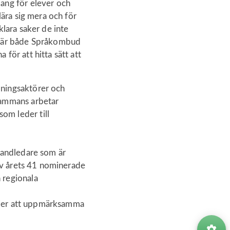
mang för elever och
lära sig mera och för
klara saker de inte
on är både Språkombud
för att hitta sätt att
dningsaktörer och
lsammans arbetar
om leder till
 handledare som är
 Av årets 41 nominerade
 regionala
väljer att uppmärksamma