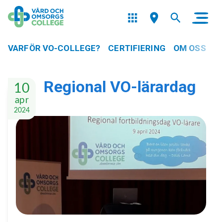
VARFÖR VO-COLLEGE?
CERTIFIERING
OM OSS
Regional VO-lärardag
10
apr
2024