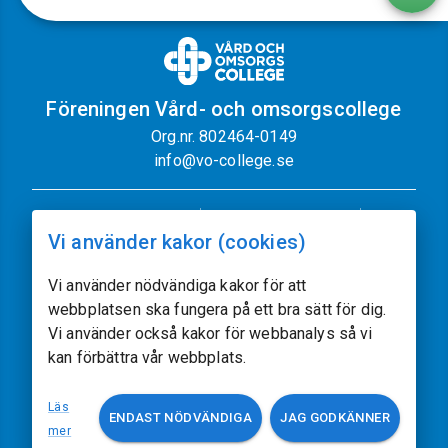
Föreningen Vård- och omsorgscollege
Org.nr. 802464-0149
info@vo-college.se
Nyhetsbrev
Dataskyddspolicy
Vi använder kakor (cookies)
Cookiepolicy
Sajtkarta
Kontakt
Vi använder nödvändiga kakor för att
webbplatsen ska fungera på ett bra sätt för dig.
Följ oss
Vi använder också kakor för webbanalys så vi
kan förbättra vår webbplats.
Vissa av sajtens bilder kommer från
Freepik.com
Läs
ENDAST NÖDVÄNDIGA
JAG GODKÄNNER
Utvecklat av
acczo.com
mer