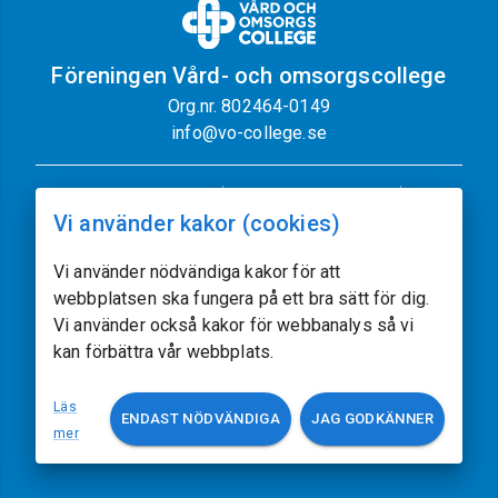
Föreningen Vård- och omsorgscollege
Org.nr. 802464-0149
info@vo-college.se
Nyhetsbrev
Dataskyddspolicy
Vi använder kakor (cookies)
Cookiepolicy
Sajtkarta
Kontakt
Vi använder nödvändiga kakor för att
webbplatsen ska fungera på ett bra sätt för dig.
Följ oss
Vi använder också kakor för webbanalys så vi
kan förbättra vår webbplats.
Vissa av sajtens bilder kommer från
Freepik.com
Läs
ENDAST NÖDVÄNDIGA
JAG GODKÄNNER
Utvecklat av
acczo.com
mer