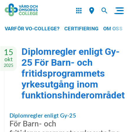
VARFÖR VO-COLLEGE?
CERTIFIERING
OM OSS
Diplomregler enligt Gy-
15
okt
25 För Barn- och
2025
fritidsprogrammets
yrkesutgång inom
funktionshinderområdet
Diplomregler enligt Gy-25
För Barn- och