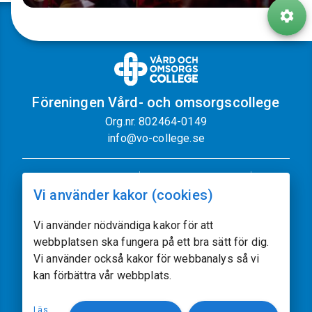
Föreningen Vård- och omsorgscollege
Org.nr. 802464-0149
info@vo-college.se
Nyhetsbrev
Dataskyddspolicy
Vi använder kakor (cookies)
Cookiepolicy
Sajtkarta
Kontakt
Vi använder nödvändiga kakor för att
webbplatsen ska fungera på ett bra sätt för dig.
Följ oss
Vi använder också kakor för webbanalys så vi
kan förbättra vår webbplats.
Vissa av sajtens bilder kommer från
Freepik.com
Läs