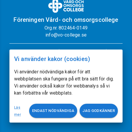
Föreningen Vård- och omsorgscollege
Org.nr. 802464-0149
info@vo-college.se
Nyhetsbrev
Dataskyddspolicy
Vi använder kakor (cookies)
Cookiepolicy
Sajtkarta
Kontakt
Vi använder nödvändiga kakor för att
webbplatsen ska fungera på ett bra sätt för dig.
Följ oss
Vi använder också kakor för webbanalys så vi
kan förbättra vår webbplats.
Vissa av sajtens bilder kommer från
Freepik.com
Läs
ENDAST NÖDVÄNDIGA
JAG GODKÄNNER
Utvecklat av
acczo.com
mer