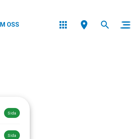
M OSS
Sida
Sida