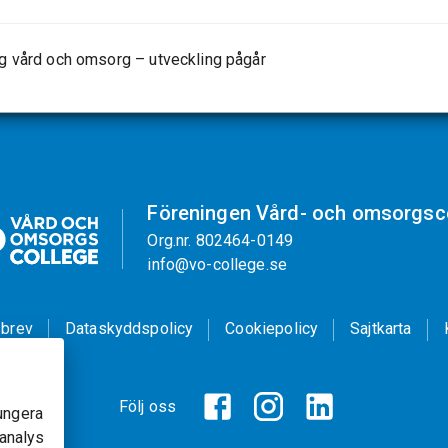
ng vård och omsorg – utveckling pågår
Föreningen Vård- och omsorgsc
Org.nr. 802464-0149
info@vo-college.se
brev
Dataskyddspolicy
Cookiepolicy
Sajtkarta
Följ oss
ungera
banalys