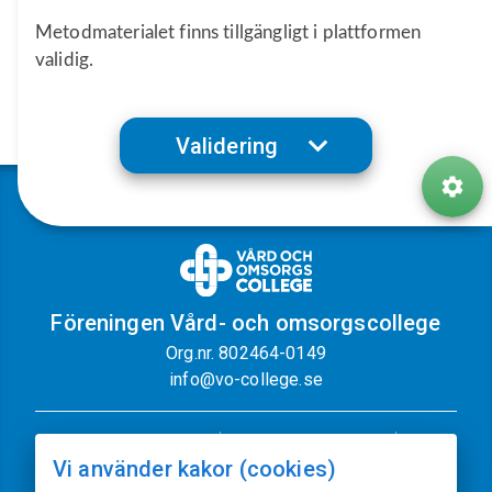
Metodmaterialet finns tillgängligt i plattformen
validig.
Validering
Föreningen Vård- och omsorgscollege
Org.nr. 802464-0149
info@vo-college.se
Nyhetsbrev
Dataskyddspolicy
Vi använder kakor (cookies)
Cookiepolicy
Sajtkarta
Kontakt