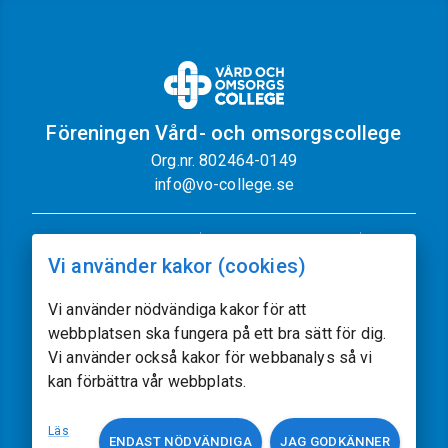
Föreningen Vård- och omsorgscollege
Org.nr. 802464-0149
info@vo-college.se
Nyhetsbrev
Dataskyddspolicy
Vi använder kakor (cookies)
Cookiepolicy
Sajtkarta
Kontakt
Vi använder nödvändiga kakor för att
webbplatsen ska fungera på ett bra sätt för dig.
Följ oss
Vi använder också kakor för webbanalys så vi
kan förbättra vår webbplats.
Vissa av sajtens bilder kommer från
Freepik.com
Läs
ENDAST NÖDVÄNDIGA
JAG GODKÄNNER
Utvecklat av
acczo.com