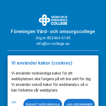
Föreningen Vård- och omsorgscollege
Org.nr. 802464-0149
info@vo-college.se
Nyhetsbrev
Dataskyddspolicy
Vi använder kakor (cookies)
Cookiepolicy
Sajtkarta
Kontakt
Vi använder nödvändiga kakor för att
webbplatsen ska fungera på ett bra sätt för dig.
Följ oss
Vi använder också kakor för webbanalys så vi
kan förbättra vår webbplats.
Vissa av sajtens bilder kommer från
Freepik.com
Läs
ENDAST NÖDVÄNDIGA
JAG GODKÄNNER
Utvecklat av
acczo.com