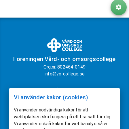
Föreningen Vård- och omsorgscollege
Org.nr. 802464-0149
info@vo-college.se
Nyhetsbrev
Dataskyddspolicy
Vi använder kakor (cookies)
Cookiepolicy
Sajtkarta
Kontakt
Vi använder nödvändiga kakor för att
webbplatsen ska fungera på ett bra sätt för dig.
Följ oss
Vi använder också kakor för webbanalys så vi