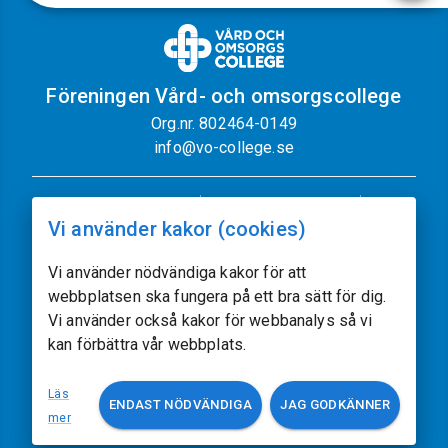
Föreningen Vård- och omsorgscollege
Org.nr. 802464-0149
info@vo-college.se
Nyhetsbrev
Dataskyddspolicy
Vi använder kakor (cookies)
Cookiepolicy
Sajtkarta
Kontakt
Vi använder nödvändiga kakor för att
webbplatsen ska fungera på ett bra sätt för dig.
Följ oss
Vi använder också kakor för webbanalys så vi
kan förbättra vår webbplats.
Vissa av sajtens bilder kommer från
Freepik.com
Läs
ENDAST NÖDVÄNDIGA
JAG GODKÄNNER
Utvecklat av
acczo.com
mer